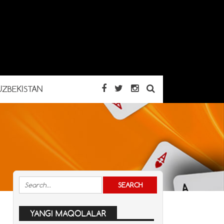
UZBEKISTAN
YANGI MAQOLALAR