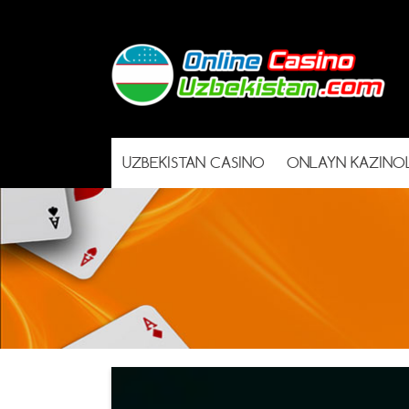
UZBEKISTAN CASINO
ONLAYN KAZINO