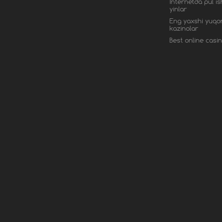
Internetda pul i
yinlar
Eng yaxshi yuqori
kazinolar
Best online casi