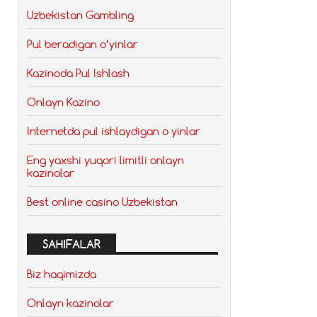
Uzbekistan Gambling
Pul beradigan o’yinlar
Kazinoda Pul Ishlash
Onlayn Kazino
Internetda pul ishlaydigan o yinlar
Eng yaxshi yuqori limitli onlayn
kazinolar
Best online casino Uzbekistan
SAHIFALAR
Biz haqimizda
Onlayn kazinolar