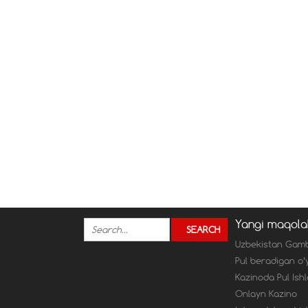
Yangi maqola
Uzbekistan Gamb
Pul beradigan o’y
Kazinoda Pul Ish
Onlayn Kazino