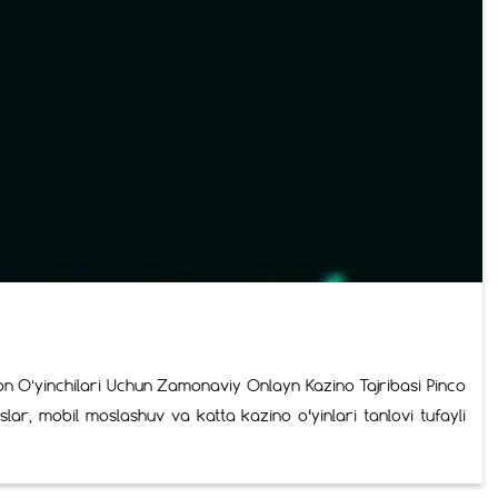
n Oʻyinchilari Uchun Zamonaviy Onlayn Kazino Tajribasi Pinco
lar, mobil moslashuv va katta kazino o‘yinlari tanlovi tufayli