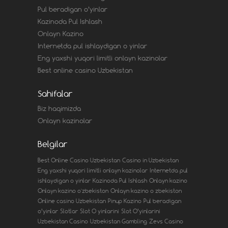
Pul beradigan o’yinlar
Kazinoda Pul Ishlash
Onlayn Kazino
Internetda pul ishlaydigan o yinlar
Eng yaxshi yuqori limitli onlayn kazinolar
Best online casino Uzbekistan
Sahifalar
Biz haqimizda
Onlayn kazinolar
Belgilar
Best Online Casino Uzbekistan
Casino in Uzbekistan
Eng yaxshi yuqori limitli onlayn kazinolar
Internetda pul
ishlaydigan o yinlar
Kazinoda Pul Ishlash
Onlayn kazino
Onlayn kazino o'zbekiston
Onlayn kazino o zbekiston
Online casino Uzbekistan
Pinup Kazino
Pul beradigan
o’yinlar
Slotlar
Slot O yinlarini
Slot O’yinlarini
Uzbekistan Casino
Uzbekistan Gambling
Zevs Casino