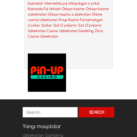
kazinolar
Internetda pul ishlaydigan o yinlar
Kazinoda Pul Ishlash
Onlayn kazino
Onlayn kazino
o'zbekiston
Onlayn kazino o zbekiston
Online
casino Uzbekistan
Pinup Kazino
Pul beradigan
o’yinlar
Slotlar
Slot O yinlarini
Slot O’yinlarini
Uzbekistan Casino
Uzbekistan Gambling
Zevs
Casino Uzbekistan
Yangi maqolalar
Uzbekistan Gambling