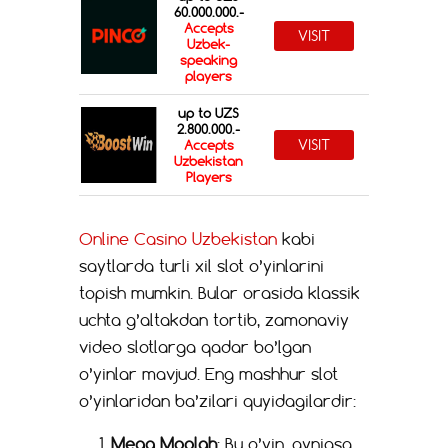
60.000.000.-
Accepts
VISIT
Uzbek-
speaking
players
up to UZS
2.800.000.-
VISIT
Accepts
Uzbekistan
Players
Online Casino Uzbekistan
kabi
saytlarda turli xil slot o’yinlarini
topish mumkin. Bular orasida klassik
uchta g’altakdan tortib, zamonaviy
video slotlarga qadar bo’lgan
o’yinlar mavjud. Eng mashhur slot
o’yinlaridan ba’zilari quyidagilardir:
Mega Moolah
: Bu o’yin, ayniqsa,