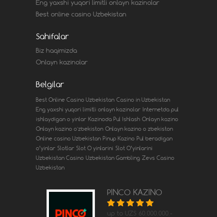
Eng yaxshi yuqori limitli onlayn kazinolar
Best online casino Uzbekistan
Sahifalar
Biz haqimizda
Onlayn kazinolar
Belgilar
Best Online Casino Uzbekistan
Casino in Uzbekistan
Eng yaxshi yuqori limitli onlayn kazinolar
Internetda pul
ishlaydigan o yinlar
Kazinoda Pul Ishlash
Onlayn kazino
Onlayn kazino o'zbekiston
Onlayn kazino o zbekiston
Online casino Uzbekistan
Pinup Kazino
Pul beradigan
o’yinlar
Slotlar
Slot O yinlarini
Slot O’yinlarini
Uzbekistan Casino
Uzbekistan Gambling
Zevs Casino
Uzbekistan
PINCO KAZINO
up to UZS 60.000.000.-