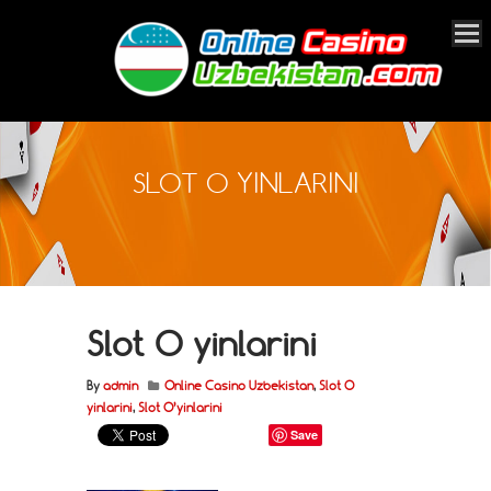
SLOT O YINLARINI
Slot O yinlarini
By
admin
Online Casino Uzbekistan
,
Slot O
yinlarini
,
Slot O’yinlarini
Save