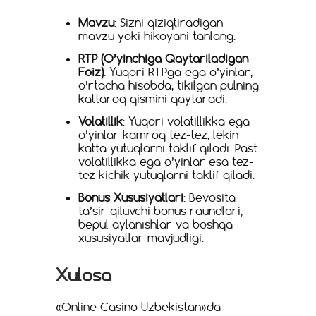
Mavzu
: Sizni qiziqtiradigan
mavzu yoki hikoyani tanlang.
RTP (O’yinchiga Qaytariladigan
Foiz)
: Yuqori RTPga ega o’yinlar,
o’rtacha hisobda, tikilgan pulning
kattaroq qismini qaytaradi.
Volatillik
: Yuqori volatillikka ega
o’yinlar kamroq tez-tez, lekin
katta yutuqlarni taklif qiladi. Past
volatillikka ega o’yinlar esa tez-
tez kichik yutuqlarni taklif qiladi.
Bonus Xususiyatlari
: Bevosita
ta’sir qiluvchi bonus raundlari,
bepul aylanishlar va boshqa
xususiyatlar mavjudligi.
Xulosa
«Online Casino Uzbekistan»da