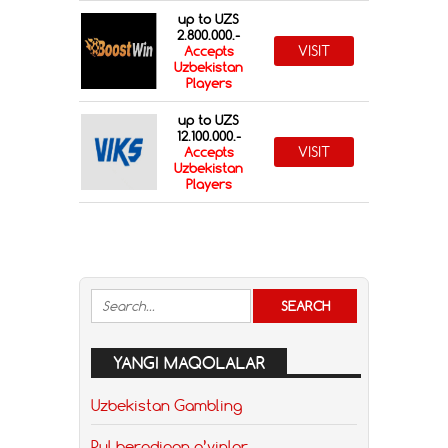
up to UZS
2.800.000.-
VISIT
Accepts
Uzbekistan
Players
up to UZS
12.100.000.-
VISIT
Accepts
Uzbekistan
Players
YANGI MAQOLALAR
Uzbekistan Gambling
Pul beradigan o’yinlar