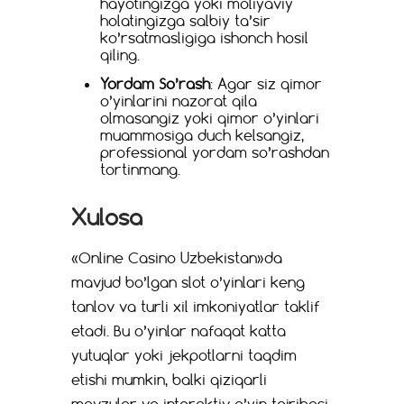
hayotingizga yoki moliyaviy
holatingizga salbiy ta’sir
ko’rsatmasligiga ishonch hosil
qiling.
Yordam So’rash
: Agar siz qimor
o’yinlarini nazorat qila
olmasangiz yoki qimor o’yinlari
muammosiga duch kelsangiz,
professional yordam so’rashdan
tortinmang.
Xulosa
«Online Casino Uzbekistan»da
mavjud bo’lgan slot o’yinlari keng
tanlov va turli xil imkoniyatlar taklif
etadi. Bu o’yinlar nafaqat katta
yutuqlar yoki jekpotlarni taqdim
etishi mumkin, balki qiziqarli