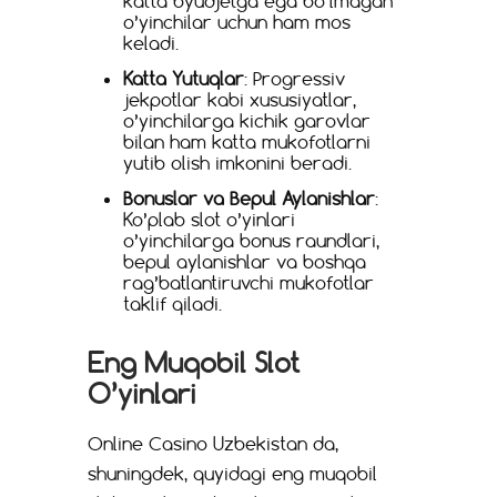
katta byudjetga ega bo’lmagan
o’yinchilar uchun ham mos
keladi.
Katta Yutuqlar
: Progressiv
jekpotlar kabi xususiyatlar,
o’yinchilarga kichik garovlar
bilan ham katta mukofotlarni
yutib olish imkonini beradi.
Bonuslar va Bepul Aylanishlar
:
Ko’plab slot o’yinlari
o’yinchilarga bonus raundlari,
bepul aylanishlar va boshqa
rag’batlantiruvchi mukofotlar
taklif qiladi.
Eng Muqobil Slot
O’yinlari
Online Casino Uzbekistan da,
shuningdek, quyidagi eng muqobil