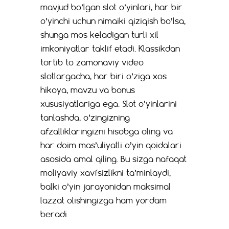
mavjud bo’lgan slot o’yinlari, har bir
o’yinchi uchun nimaiki qiziqish bo’lsa,
shunga mos keladigan turli xil
imkoniyatlar taklif etadi. Klassikdan
tortib to zamonaviy video
slotlargacha, har biri o’ziga xos
hikoya, mavzu va bonus
xususiyatlariga ega. Slot o’yinlarini
tanlashda, o’zingizning
afzalliklaringizni hisobga oling va
har doim mas’uliyatli o’yin qoidalari
asosida amal qiling. Bu sizga nafaqat
moliyaviy xavfsizlikni ta’minlaydi,
balki o’yin jarayonidan maksimal
lazzat olishingizga ham yordam
beradi.