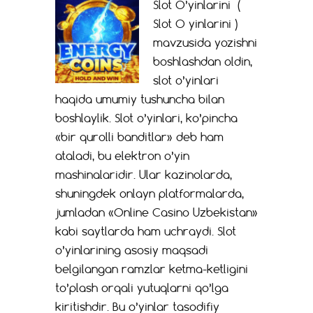
Slot O’yinlarini (
Slot O yinlarini )
mavzusida yozishni
boshlashdan oldin,
slot o’yinlari
haqida umumiy tushuncha bilan
boshlaylik. Slot o’yinlari, ko’pincha
«bir qurolli banditlar» deb ham
ataladi, bu elektron o’yin
mashinalaridir. Ular kazinolarda,
shuningdek onlayn platformalarda,
jumladan «Online Casino Uzbekistan»
kabi saytlarda ham uchraydi. Slot
o’yinlarining asosiy maqsadi
belgilangan ramzlar ketma-ketligini
to’plash orqali yutuqlarni qo’lga
kiritishdir. Bu o’yinlar tasodifiy